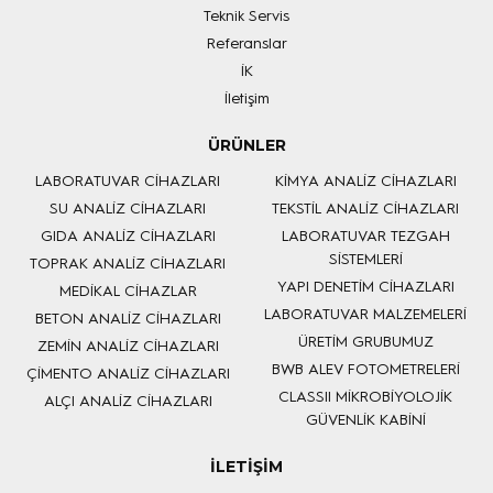
Teknik Servis
Referanslar
İK
İletişim
ÜRÜNLER
LABORATUVAR CİHAZLARI
KİMYA ANALİZ CİHAZLARI
SU ANALİZ CİHAZLARI
TEKSTİL ANALİZ CİHAZLARI
GIDA ANALİZ CİHAZLARI
LABORATUVAR TEZGAH
SİSTEMLERİ
TOPRAK ANALİZ CİHAZLARI
YAPI DENETİM CİHAZLARI
MEDİKAL CİHAZLAR
LABORATUVAR MALZEMELERİ
BETON ANALİZ CİHAZLARI
ÜRETİM GRUBUMUZ
ZEMİN ANALİZ CİHAZLARI
BWB ALEV FOTOMETRELERİ
ÇİMENTO ANALİZ CİHAZLARI
CLASSII MİKROBİYOLOJİK
ALÇI ANALİZ CİHAZLARI
GÜVENLİK KABİNİ
İLETİŞİM