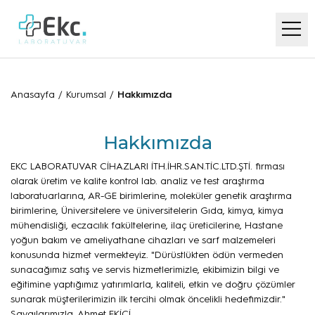
Anasayfa
/
Kurumsal
/
Hakkımızda
Hakkımızda
EKC LABORATUVAR CİHAZLARI İTH.İHR.SAN.TİC.LTD.ŞTİ. firması
olarak üretim ve kalite kontrol lab. analiz ve test araştırma
laboratuarlarına, AR-GE birimlerine, moleküler genetik araştırma
birimlerine, Üniversitelere ve üniversitelerin Gıda, kimya, kimya
mühendisliği, eczacılık fakültelerine, ilaç üreticilerine, Hastane
yoğun bakım ve ameliyathane cihazları ve sarf malzemeleri
konusunda hizmet vermekteyiz. "Dürüstlükten ödün vermeden
sunacağımız satış ve servis hizmetlerimizle, ekibimizin bilgi ve
eğitimine yaptığımız yatırımlarla, kaliteli, etkin ve doğru çözümler
sunarak müşterilerimizin ilk tercihi olmak öncelikli hedefimizdir."
Saygılarımızla, Ahmet EKİCİ