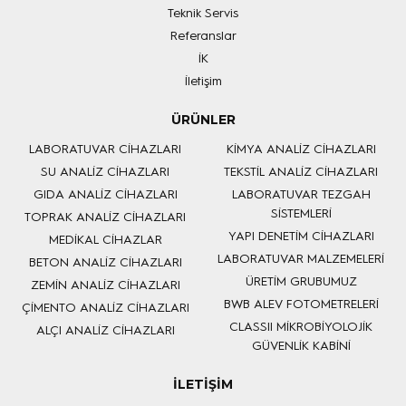
Teknik Servis
Referanslar
İK
İletişim
ÜRÜNLER
LABORATUVAR CİHAZLARI
KİMYA ANALİZ CİHAZLARI
SU ANALİZ CİHAZLARI
TEKSTİL ANALİZ CİHAZLARI
GIDA ANALİZ CİHAZLARI
LABORATUVAR TEZGAH
SİSTEMLERİ
TOPRAK ANALİZ CİHAZLARI
YAPI DENETİM CİHAZLARI
MEDİKAL CİHAZLAR
LABORATUVAR MALZEMELERİ
BETON ANALİZ CİHAZLARI
ÜRETİM GRUBUMUZ
ZEMİN ANALİZ CİHAZLARI
BWB ALEV FOTOMETRELERİ
ÇİMENTO ANALİZ CİHAZLARI
CLASSII MİKROBİYOLOJİK
ALÇI ANALİZ CİHAZLARI
GÜVENLİK KABİNİ
İLETİŞİM