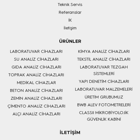
Teknik Servis
Referanslar
İK
İletişim
ÜRÜNLER
LABORATUVAR CİHAZLARI
KİMYA ANALİZ CİHAZLARI
SU ANALİZ CİHAZLARI
TEKSTİL ANALİZ CİHAZLARI
GIDA ANALİZ CİHAZLARI
LABORATUVAR TEZGAH
SİSTEMLERİ
TOPRAK ANALİZ CİHAZLARI
YAPI DENETİM CİHAZLARI
MEDİKAL CİHAZLAR
LABORATUVAR MALZEMELERİ
BETON ANALİZ CİHAZLARI
ÜRETİM GRUBUMUZ
ZEMİN ANALİZ CİHAZLARI
BWB ALEV FOTOMETRELERİ
ÇİMENTO ANALİZ CİHAZLARI
CLASSII MİKROBİYOLOJİK
ALÇI ANALİZ CİHAZLARI
GÜVENLİK KABİNİ
İLETİŞİM